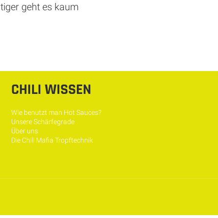
ltiger geht es kaum
CHILI WISSEN
Wie benutzt man Hot Sauces?
Unsere Schärfegrade
Über uns
Die Chili Mafia Tropftechnik