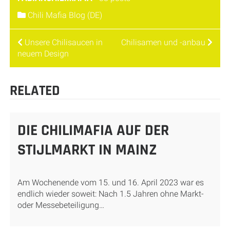
Chili Mafia Blog (DE)
BEITRAGSNAVIGATION
Unsere Chilisaucen in
Chilisamen und -anbau
neuem Design
RELATED
DIE CHILIMAFIA AUF DER
STIJLMARKT IN MAINZ
Am Wochenende vom 15. und 16. April 2023 war es
endlich wieder soweit: Nach 1.5 Jahren ohne Markt-
oder Messebeteiligung…