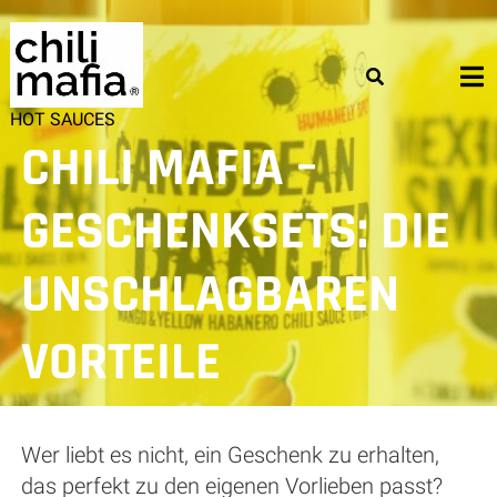
Skip
to
content
HOT SAUCES
CHILI MAFIA –
GESCHENKSETS: DIE
UNSCHLAGBAREN
VORTEILE
Wer liebt es nicht, ein Geschenk zu erhalten,
das perfekt zu den eigenen Vorlieben passt?